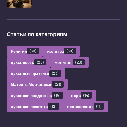
Статьи по категориям
Религия
(38)
молитва
(30)
духовность
(28)
молитвы
(23)
духовные практики
(23)
Матрона Московская
(21)
духовная поддержка
(15)
вера
(14)
духовная практика
(12)
православие
(11)