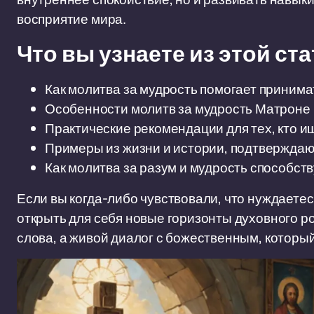
восприятие мира.
Что вы узнаете из этой ст
Как молитва за мудрость помогает приним
Особенности молитв за мудрость Матроне 
Практические рекомендации для тех, кто и
Примеры из жизни и истории, подтвержда
Как молитва за разум и мудрость способст
Если вы когда-либо чувствовали, что нуждаетес
открыть для себя новые горизонты духовного ро
слова, а живой диалог с божественным, которы