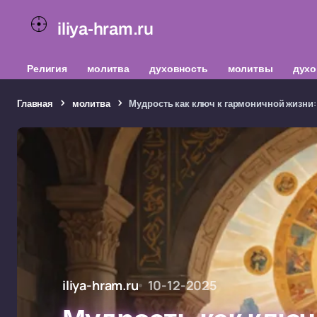
iliya-hram.ru
Религия
молитва
духовность
молитвы
духо
Главная
молитва
Мудрость как ключ к гармоничной жизни
iliya-hram.ru
10-12-2025