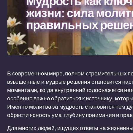
Мудрость как ключ
жизни: сила молит
правильных реше
В современном мире, полном стремительных п
взвешенные и мудрые решения становится наст
моментами, когда внутренний голос кажется нея
особенно важно обратиться к источнику, котор
Именно молитва за мудрость становится тем д
обрести ясность ума, глубину понимания и пра
Для многих людей, ищущих ответы на жизненны