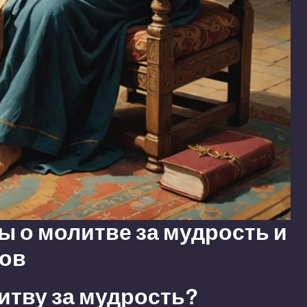
 о молитве за мудрость и
тов
итву за мудрость?