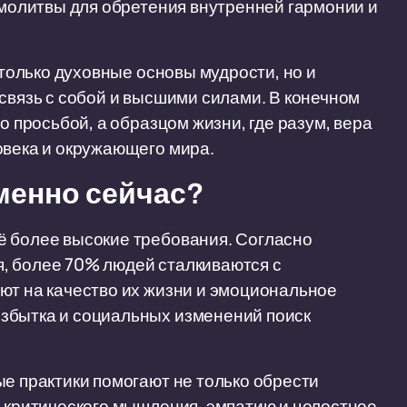
у молитвы для обретения внутренней гармонии и
 только духовные основы мудрости, но и
 связь с собой и высшими силами. В конечном
о просьбой, а образцом жизни, где разум, вера
овека и окружающего мира.
менно сейчас?
ё более высокие требования. Согласно
, более 70% людей сталкиваются с
ют на качество их жизни и эмоциональное
збытка и социальных изменений поиск
ые практики помогают не только обрести
и критического мышления, эмпатию и целостное