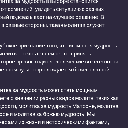
литва за мудрость в выборе становится
 от сомнений, увидеть ситуацию с разных
торый подсказывает наилучшее решение. В
я в разные стороны, такая молитва служит
лубокое признание того, что истинная мудрость
я молитва помогает смиренно принять
которое превосходит человеческие возможности.
изненном пути сопровождается божественной
литва за мудрость может стать мощным
те о значении разных видов молитв, таких как
дрости, молитва за мудрость Матроне, молитва
боре и молитва за божью мудрость. Мы
мерами из жизни и историческими фактами,