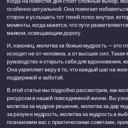
Когда на повестке дня стоит сложный выбор, мо
особенно актуальной. Она помогает избавиться
сторон и услышать тот тихий голос внутри, ко
моменты, когда кажется, что пути разветвляютс
маяком, освещающим дорогу.
И, наконец, молитва за божью мудрость — это г
исходит не от человека, а от высших сил. Така
руководство и открыть себя для вдохновения, 
Она укрепляет веру в то, что каждый шаг на ж
поддержкой и заботой.
В этой статье мы подробно рассмотрим, как мо
ресурсом в нашей повседневной жизни. Вы узнае
молитва за мудрое решение, молитва за дар му
за разум и мудрость, молитва за мудрость в вы
познакомим вас с практическими советами, при