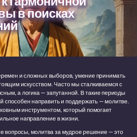
 к гармоничной
вы в поисках
ний
еремен и сложных выборов, умение принимать
оящим искусством. Часто мы сталкиваемся с
сным, а логика — запутанной. В такие периоды
ый способен направить и поддержать — молитве.
уховным инструментом, который помогает
вильное направление в жизни.
е вопросы, молитва за мудрое решение — это