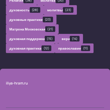
Религия
(38)
молитва
(30)
духовность
(28)
молитвы
(23)
духовные практики
(23)
Матрона Московская
(21)
духовная поддержка
(15)
вера
(14)
духовная практика
(12)
православие
(11)
iliya-hram.ru