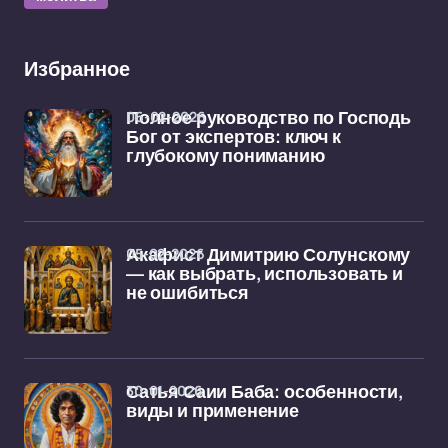
Избранное
06-02-2026
Полное руководство по Господь
Бог от экспертов: ключ к
глубокому пониманию
05-02-2026
Акафист Димитрию Солунскому
— как выбрать, использовать и
не ошибиться
30-01-2026
Сатья Саии Баба: особенности,
виды и применение