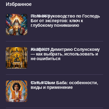
Избранное
06-02-2026
Полное руководство по Господь
Бог от экспертов: ключ к
глубокому пониманию
05-02-2026
Акафист Димитрию Солунскому
— как выбрать, использовать и
не ошибиться
30-01-2026
Сатья Саии Баба: особенности,
виды и применение