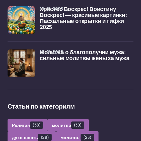
19-01-2026
Христос Воскрес! Воистину
Воскрес! — красивые картинки:
Пасхальные открытки и гифки
2025
16-01-2026
Молитва о благополучии мужа:
сильные молитвы жены за мужа
Статьи по категориям
Религия
(38)
молитва
(30)
духовность
(28)
молитвы
(23)