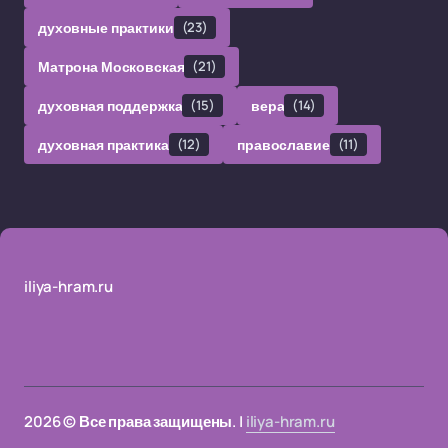
духовные практики
(23)
Матрона Московская
(21)
духовная поддержка
(15)
вера
(14)
духовная практика
(12)
православие
(11)
iliya-hram.ru
2026 © Все права защищены. |
iliya-hram.ru