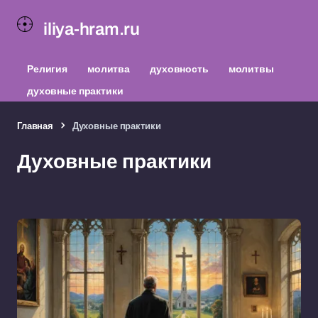
iliya-hram.ru
Религия
молитва
духовность
молитвы
духовные практики
Главная
Духовные практики
Духовные практики