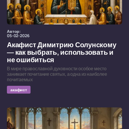
Автор:
05-02-2026
Акафист Димитрию Солунскому
— как выбрать, использовать и
не ошибиться
В мире православной духовности особое место
занимает почитание святых, а одна из наиболее
почитаемых
акафист