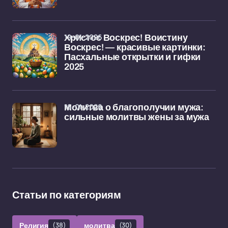
19-01-2026
Христос Воскрес! Воистину
Воскрес! — красивые картинки:
Пасхальные открытки и гифки
2025
16-01-2026
Молитва о благополучии мужа:
сильные молитвы жены за мужа
Статьи по категориям
Религия
(38)
молитва
(30)