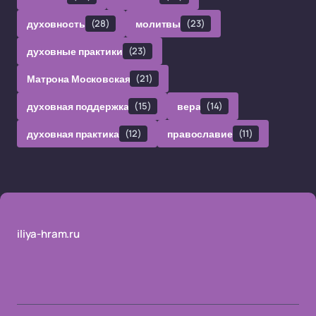
духовность
(28)
молитвы
(23)
духовные практики
(23)
Матрона Московская
(21)
духовная поддержка
(15)
вера
(14)
духовная практика
(12)
православие
(11)
iliya-hram.ru