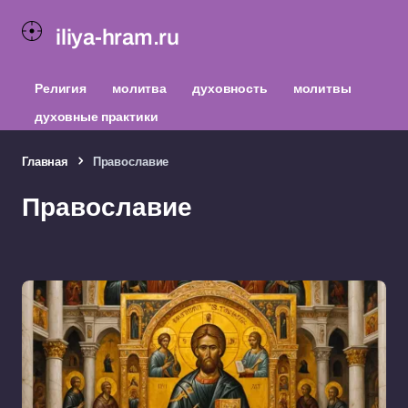
iliya-hram.ru
Религия
молитва
духовность
молитвы
духовные практики
Главная
Православие
Православие