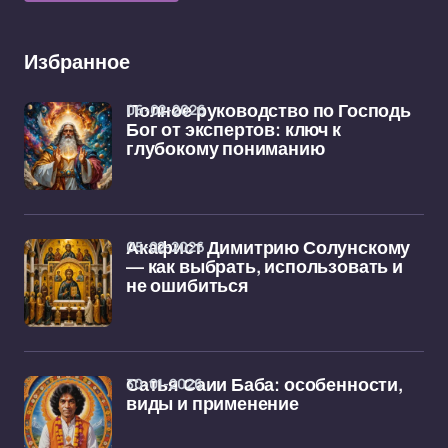
Избранное
06-02-2026
Полное руководство по Господь
Бог от экспертов: ключ к
глубокому пониманию
05-02-2026
Акафист Димитрию Солунскому
— как выбрать, использовать и
не ошибиться
30-01-2026
Сатья Саии Баба: особенности,
виды и применение