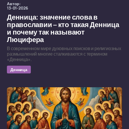
Автор:
13-01-2026
Денница: значение слова в
православии – кто такая Денница
и почему так называют
Люцифера
В современном мире духовных поисков и религиозных
размышлений многие сталкиваются с термином
«Денница».
Денница