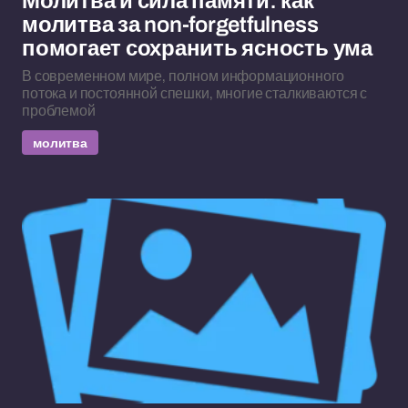
Молитва и сила памяти: как
молитва за non-forgetfulness
помогает сохранить ясность ума
В современном мире, полном информационного
потока и постоянной спешки, многие сталкиваются с
проблемой
молитва