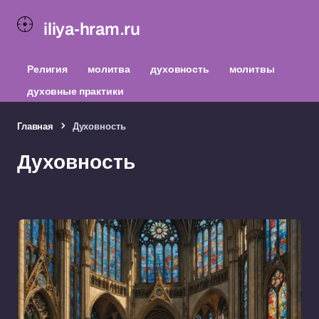
iliya-hram.ru
Религия
молитва
духовность
молитвы
духовные практики
Главная
Духовность
Духовность