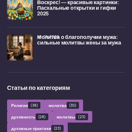
Воскрес! — красивые картинки:
Пасхальные открытки и гифки
2025
16-01-2026
Молитва о благополучии мужа:
сильные молитвы жены за мужа
Статьи по категориям
Религия
(38)
молитва
(30)
духовность
(28)
молитвы
(23)
духовные практики
(23)