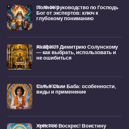
06-02-2026
Полное руководство по Господь
Бог от экспертов: ключ к
глубокому пониманию
05-02-2026
Акафист Димитрию Солунскому
— как выбрать, использовать и
не ошибиться
30-01-2026
Сатья Саии Баба: особенности,
виды и применение
19-01-2026
Христос Воскрес! Воистину