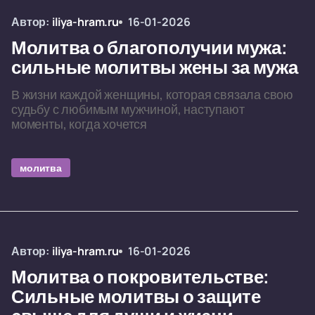
Автор:
iliya-hram.ru
16-01-2026
Молитва о благополучии мужа:
сильные молитвы жены за мужа
В жизни каждой женщины, которая связала свою
судьбу с любимым мужчиной, наступают
моменты, когда хочется
молитва
Автор:
iliya-hram.ru
16-01-2026
Молитва о покровительстве:
Сильные молитвы о защите