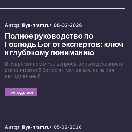
Автор:
iliya-hram.ru
06-02-2026
Полное руководство по
Господь Бог от экспертов: ключ
к глубокому пониманию
В современном мире вопросы веры и духовности
становятся всё более актуальными, вызывая
неподдельный
Господь Бог
Автор:
iliya-hram.ru
05-02-2026