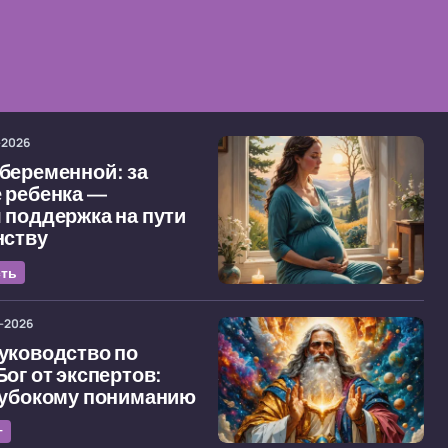
-2026
беременной: за
 ребенка —
 поддержка на пути
нству
ть
-2026
уководство по
Бог от экспертов:
лубокому пониманию
г