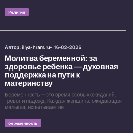
Религия
Автор:
iliya-hram.ru
16-02-2026
Молитва беременной: за
здоровье ребенка — духовная
поддержка на пути к
материнству
Беременность — это время особых ожиданий,
тревог и надежд. Каждая женщина, ожидающая
малыша, испытывает не
беременность