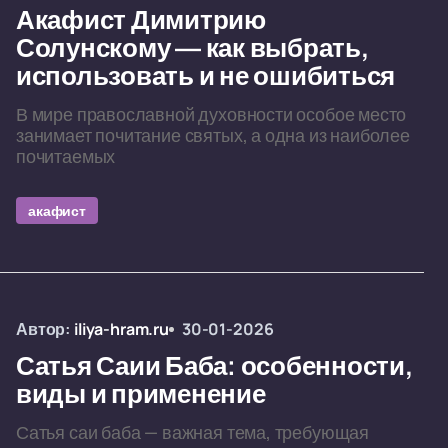
Акафист Димитрию
Солунскому — как выбрать,
использовать и не ошибиться
В мире православной духовности особое место
занимает почитание святых, а одна из наиболее
почитаемых
акафист
Автор:
iliya-hram.ru
30-01-2026
Сатья Саии Баба: особенности,
виды и применение
Сатья саи баба — важная тема, требующая