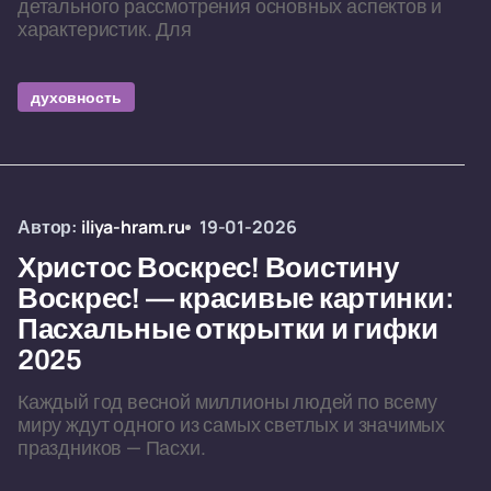
детального рассмотрения основных аспектов и
характеристик. Для
духовность
Автор:
iliya-hram.ru
19-01-2026
Христос Воскрес! Воистину
Воскрес! — красивые картинки:
Пасхальные открытки и гифки
2025
Каждый год весной миллионы людей по всему
миру ждут одного из самых светлых и значимых
праздников — Пасхи.