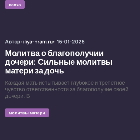
пасха
Автор:
iliya-hram.ru
16-01-2026
Молитва о благополучии
дочери: Сильные молитвы
матери за дочь
Каждая мать испытывает глубокое и трепетное
чувство ответственности за благополучие своей
дочери. В
молитвы матери