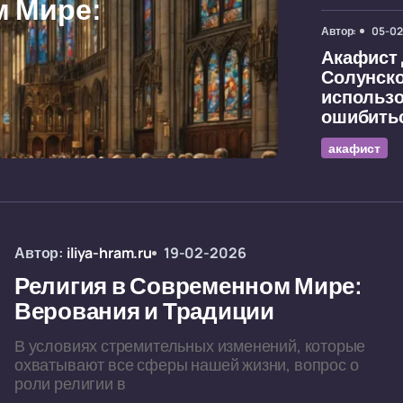
м Мире:
Автор:
05-02
Акафист
Солунско
использо
ошибить
акафист
Автор:
iliya-hram.ru
19-02-2026
Религия в Современном Мире:
Верования и Традиции
В условиях стремительных изменений, которые
охватывают все сферы нашей жизни, вопрос о
роли религии в