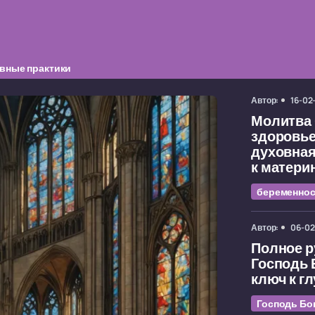
вные практики
Автор:
16-02
Молитва 
здоровье
духовная
к матери
беременнос
Автор:
06-02
Полное р
Господь 
ключ к г
Господь Бо