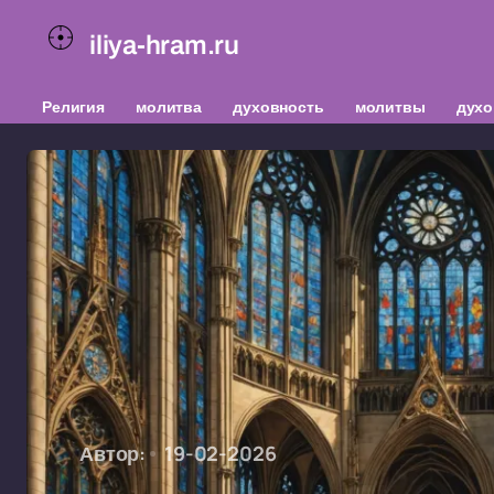
iliya-hram.ru
Религия
молитва
духовность
молитвы
духо
Автор:
19-02-2026