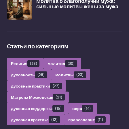
Молитва о благополучии мужа:
сильные молитвы жены за мужа
Статьи по категориям
Религия
(38)
молитва
(30)
духовность
(28)
молитвы
(23)
духовные практики
(23)
Матрона Московская
(21)
духовная поддержка
(15)
вера
(14)
духовная практика
(12)
православие
(11)