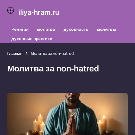
iliya-hram.ru
Религия
молитва
духовность
молитвы
духовные практики
Главная
Молитва за non-hatred
Молитва за non-hatred