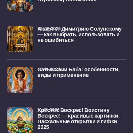
05-02-2026
Акафист Димитрию Солунскому
— как выбрать, использовать и
не ошибиться
30-01-2026
Сатья Саии Баба: особенности,
виды и применение
19-01-2026
Христос Воскрес! Воистину
Воскрес! — красивые картинки:
Пасхальные открытки и гифки
2025