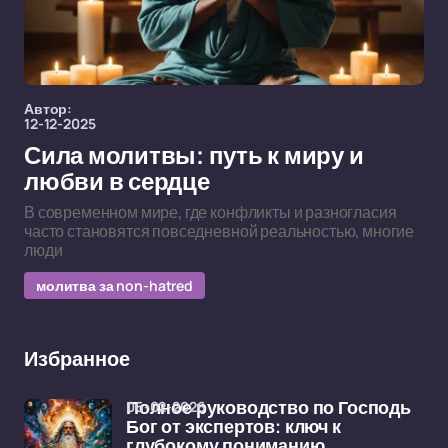
Автор:
12-12-2025
Сила молитвы: путь к миру и
любви в сердце
В современном мире, где конфликты и разногласия
часто становятся повседневной реальностью, многие
люди
молитва за non-hatred
Избранное
06-02-2026
Полное руководство по Господь
Бог от экспертов: ключ к
глубокому пониманию