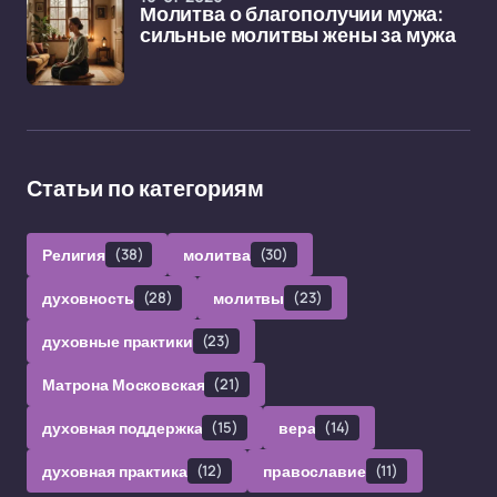
Молитва о благополучии мужа:
сильные молитвы жены за мужа
Статьи по категориям
Религия
(38)
молитва
(30)
духовность
(28)
молитвы
(23)
духовные практики
(23)
Матрона Московская
(21)
духовная поддержка
(15)
вера
(14)
духовная практика
(12)
православие
(11)