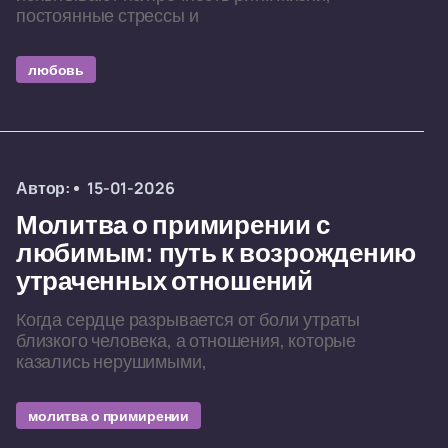
постоянные стрессы и
любовь
Автор:
15-01-2026
Молитва о примирении с
любимым: путь к возрождению
утраченных отношений
Когда сердце разрывается от боли утраты
близкого человека, а отношения, которые
казались нерушимыми,
молитва о примирении