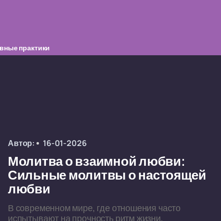
вные практики
Автор:
16-01-2026
Молитва о взаимной любви:
Сильные молитвы о настоящей
любви
В современном мире, где отношения часто
испытывают на прочность ритм жизни,