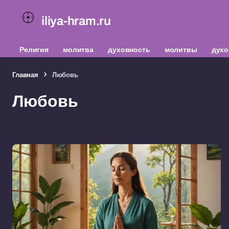
iliya-hram.ru
Религия
молитва
духовность
молитвы
духо
Главная
Любовь
Любовь